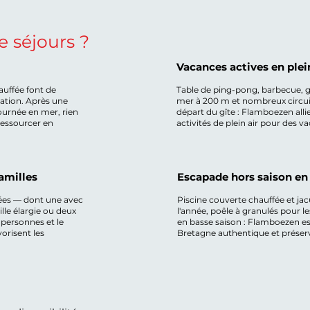
e séjours ?
Vacances actives en plei
hauffée font de
Table de ping-pong, barbecue, g
ation. Après une
mer à 200 m et nombreux circui
ournée en mer, rien
départ du gîte : Flamboezen alli
ressourcer en
activités de plein air pour des v
amilles
Escapade hors saison en
iées — dont une avec
Piscine couverte chauffée et jac
lle élargie ou deux
l'année, poêle à granulés pour l
 personnes et le
en basse saison : Flamboezen est
vorisent les
Bretagne authentique et préservé