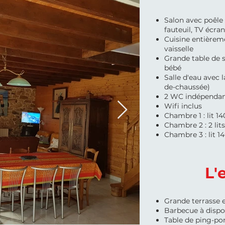
Salon avec poêle 
fauteuil, TV écran
Cuisine entièrem
vaisselle
Grande table de s
bébé
Salle d'eau avec l
de-chaussée)
2 WC indépendan
Wifi inclus
Chambre 1 : lit 14
Chambre 2 : 2 lit
Chambre 3 : lit 14
L'
Grande terrasse 
Barbecue à dispo
Table de ping-po