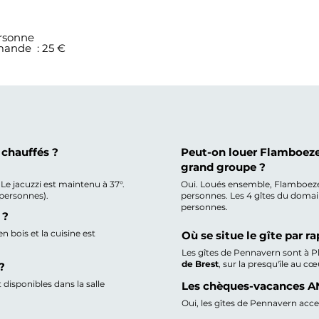
ersonne
mande : 25 €
s chauffés ?
Peut-on louer Flamboeze
grand groupe ?
 Le jacuzzi est maintenu à 37°.
Oui. Loués ensemble, Flamboezen 
3 personnes).
personnes. Les 4 gîtes du domai
personnes.
 ?
 bois et la cuisine est
Où se situe le gîte par ra
Les gîtes de Pennavern sont à P
de Brest
, sur la presqu'île au cœ
?
 disponibles dans la salle
Les chèques-vacances AN
Oui, les gîtes de Pennavern ac