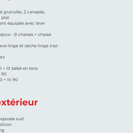
à granulés, 2 canapés,
 plat
ent équipée avec lave-
éjour : 8 chaises + chaise
ave-linge et sèche-linge (rez-
ts
0 + lit bébé en bois
s 90
0 + lit 90
extérieur
exposée sud
sition
ng