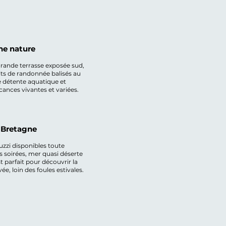
ne nature
rande terrasse exposée sud,
ts de randonnée balisés au
e détente aquatique et
acances vivantes et variées.
 Bretagne
uzzi disponibles toute
es soirées, mer quasi déserte
 parfait pour découvrir la
e, loin des foules estivales.